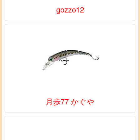
gozzo12
月歩77 かぐや