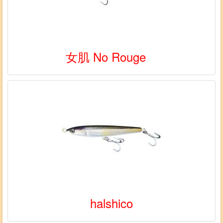
女肌 No Rouge
halshico