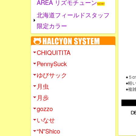
AREA リズモチューン
NEW!
北海道フィールドスタッフ
限定カラー
CHIQUITITA
PennySuck
ゆびサック
●５c
●軽い
月虫
●複雑
月歩
gozzo
いなせ
“N”Shico