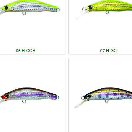
06 H-COR
07 H-GC