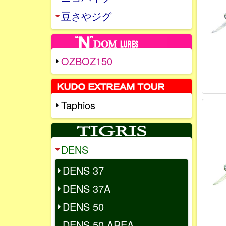
豆さやジグ
OZBOZ150
Taphios
DENS
DENS 37
DENS 37A
DENS 50
DENS 50 AREA