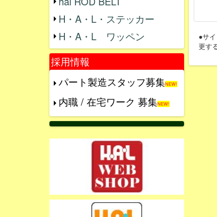
hal ROD BELT
H・A・L・ステッカー
H・A・L ワッペン
●サ
更す
採用情報
パート製造スタッフ募集
NEW!
内職 / 在宅ワーク 募集
NEW!