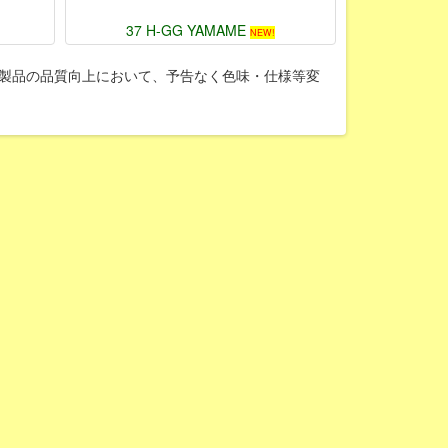
37 H-GG YAMAME
NEW!
製品の品質向上において、予告なく色味・仕様等変