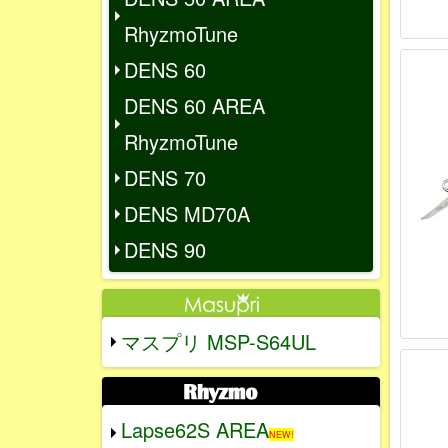
RhyzmoTune
DENS 60
DENS 60 AREA
RhyzmoTune
DENS 70
DENS MD70A
DENS 90
マスプリ MSP-S64UL
Lapse62S AREA
NEW!