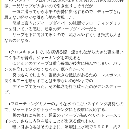
徴。一見リップが大きいので引き重りしそうだが、
一気に潜ってから水平の姿勢に変化するので、ディープとは
思えない軽やかな引き心地を実現した。
簡単に言うとディープダイバーの泳層でフローティングミノ
ーを引いている感じ。通常のディープダイバーだと
リップを下に向けて泳ぐので、流されやすく引き抵抗も大き
なものとなる。
●クロスキャストで川を横切る際、流されながら大きな弧を描い
てくるのが普通。ジャーキングを加えると、
ほとんどのディープは重心移動が後方に飛んでしまい、バラ
ンスを崩して泳がなくなるか、底へ向かって
突っ込んでしまう。当然大きな抵抗があるため、レスポンス
良くルアーを動かすことは出来ないのが今までの
ディープであった。その概念を打ち破ったのがデンスディー
プ。
●フローティングミノーのような水平に近いスイミング姿勢なの
で、ジャーキングやトゥイッチングにも俊敏に反応する。
川の流れにも強く、通常のディープが描いていたトレースラ
インの、さらに内側を通すことが出来る優れもの。
軽い引き心地はそのままに、泳層は止水域でＤ９０Ｆ 約３