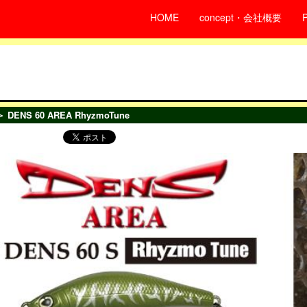
HOME
concept・会社概要
 DENS 60 AREA RhyzmoTune