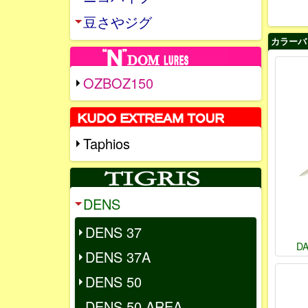
豆さやジグ
カラーバ
OZBOZ150
Taphios
DENS
DENS 37
D
DENS 37A
DENS 50
DENS 50 AREA