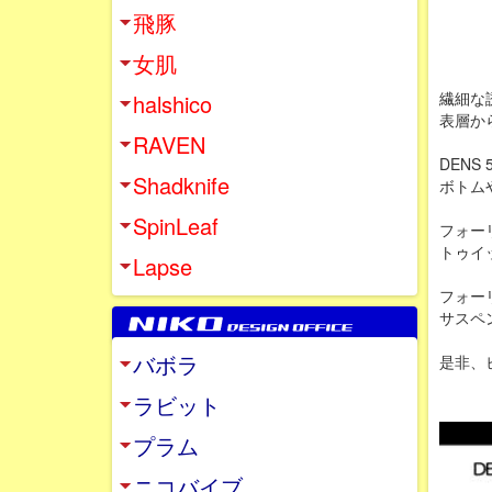
飛豚
女肌
繊細な誘
halshico
表層か
RAVEN
DENS
Shadknife
ボトム
SpinLeaf
フォー
トゥイ
Lapse
フォー
サスペ
バボラ
是非、
ラビット
プラム
ニコバイブ