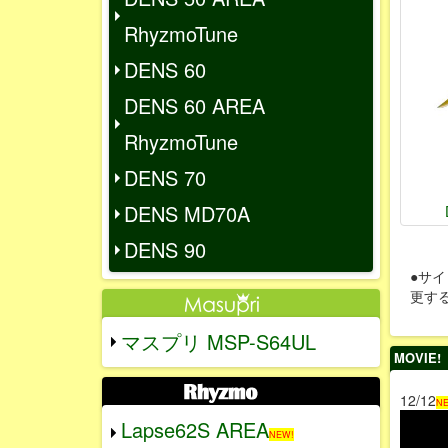
RhyzmoTune
DENS 60
DENS 60 AREA
RhyzmoTune
DENS 70
DENS MD70A
DENS 90
●サ
更す
マスプリ MSP-S64UL
MOVIE!
12/12
NE
Lapse62S AREA
NEW!